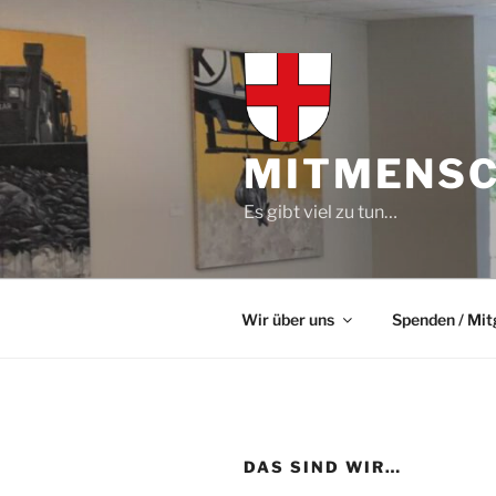
Zum
Inhalt
springen
MITMENSCH
Es gibt viel zu tun…
Wir über uns
Spenden / Mit
DAS SIND WIR…